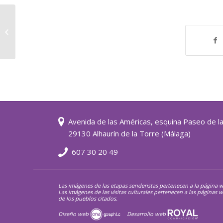
RUTA CUEVAS DEL BECERRO
NACIMIENTO RIO CUEVAS ✚ VISITA
con GUÍA LOCAL...
Avenida de las Américas, esquina Paseo de l
29130 Alhaurín de la Torre (Málaga)
607 30 20 49
Las imágenes de las etapas senderistas pertenecen a la página 
Las imágenes de las visitas culturales pertenecen a las página
de los pueblos citados.
Diseño web
Desarrollo web