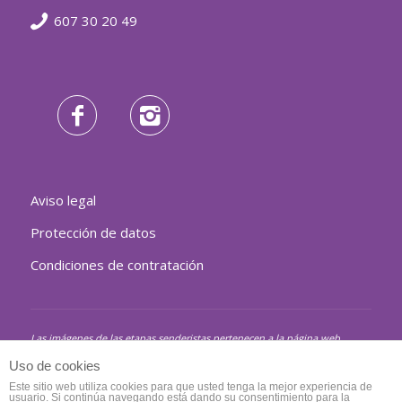
607 30 20 49
Aviso legal
Protección de datos
Condiciones de contratación
Las imágenes de las etapas senderistas pertenecen a la página web
de la Gran Senda de Málaga.
Las imágenes de las visitas culturales pertenecen a las páginas web de
Uso de cookies
la Diputación de Málaga, Turismo de Andalucía, Junta de Andalucía y
Ayuntamientos de los pueblos citados.
Este sitio web utiliza cookies para que usted tenga la mejor experiencia de
usuario. Si continúa navegando está dando su consentimiento para la